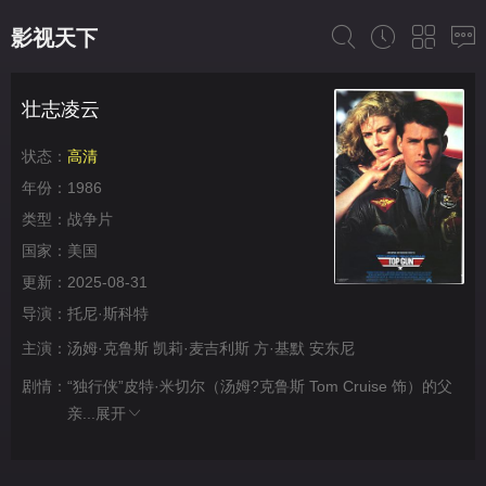
影视天下
壮志凌云
状态：
高清
年份：
1986
类型：
战争片
国家：
美国
更新：
2025-08-31
导演：
托尼·斯科特
主演：
汤姆·克鲁斯
凯莉·麦吉利斯
方·基默
安东尼
剧情：
“独行侠”皮特·米切尔（汤姆?克鲁斯 Tom Cruise 饰）的父
亲...
展开