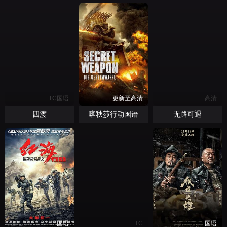
TC国语
更新至高清
高清
四渡
喀秋莎行动国语
无路可退
国语
TC
国语