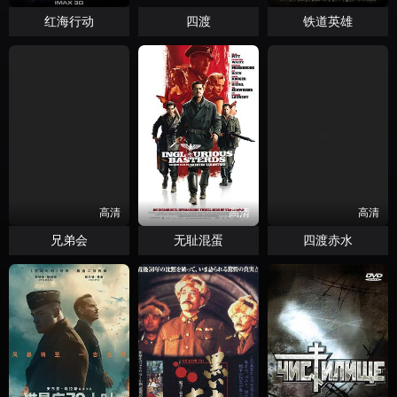
红海行动
四渡
铁道英雄
高清
高清
高清
兄弟会
无耻混蛋
四渡赤水