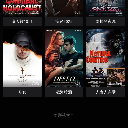
高清
高清
高清
食人族1981
痴迷2025
奇怪的夜晚
完结
高清
更新高清
修女
欲海暗涌
人食人实录
© 影视大全