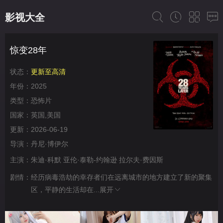
影视大全
惊变28年
状态：
更新至高清
年份：
2025
类型：
恐怖片
国家：
英国,美国
更新：
2026-06-19
导演：
丹尼·博伊尔
主演：
朱迪·科默
亚伦·泰勒-约翰逊
拉尔夫·费因斯
剧情：
经历病毒浩劫的幸存者们在远离城市的地方建立了新的聚集
区，平静的生活却在...
展开