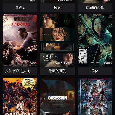
血恋2
痴迷
隐藏的面孔
高清
高清人工高清
高清
隐藏的面孔
群体
八仙饭店之人肉叉烧包