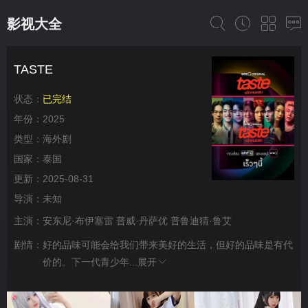
影视大全
TASTE
状态：
已完结
年份：
2025
类型：
海外剧
国家：
泰国
更新：
2025-08-31
导演：
未知
主演：
安东尼·布伊塞雷
普威·丹萨优
普鲁迪猜·鲁艾
剧情：
好的品味可能会给我们带来美好的生活，但好的品味是有代
价的。下一代青少年...
展开