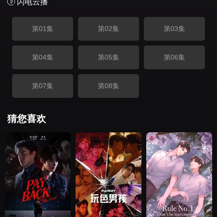
闪电云播
第01集
第02集
第03集
第04集
第05集
第06集
第07集
第08集
猜您喜欢