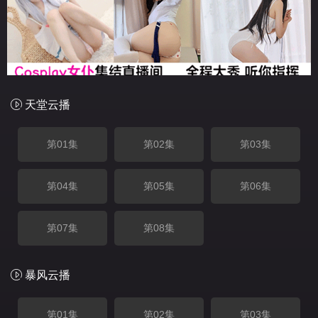
天堂云播
第01集
第02集
第03集
第04集
第05集
第06集
第07集
第08集
暴风云播
第01集
第02集
第03集