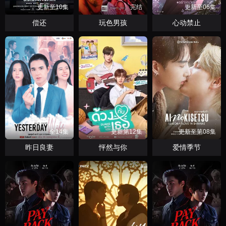
更新至10集
完结
更新至06集
偿还
玩色男孩
心动禁止
全14集
更新第12集
更新至第08集
昨日良妻
怦然与你
爱情季节