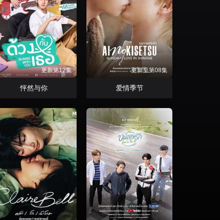
更新第12集
更新至第08集
怦然与你
爱情季节