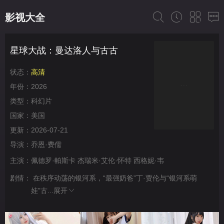
影视大全
星球大战：曼达洛人与古古
状态：
高清
年份：
2026
类型：
科幻片
国家：
美国
更新：
2026-07-21
导演：
乔恩·费儒
主演：
佩德罗·帕斯卡
杰瑞米·艾伦·怀特
西格妮·韦
剧情：
在秩序动荡的银河系，“最强奶爸”丁·贾伦与“银河系萌
娃”古...
展开