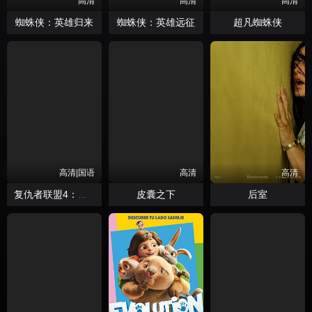
高清
高清
高清
蜘蛛侠：英雄归来
蜘蛛侠：英雄远征
超凡蜘蛛侠
高清|国语
高清
高清
皮囊之下
后室
复仇者联盟4：终局之战