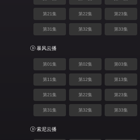
第21集
第22集
第23集
第31集
第32集
第33集
暴风云播
第01集
第02集
第03集
第11集
第12集
第13集
第21集
第22集
第23集
第31集
第32集
第33集
索尼云播