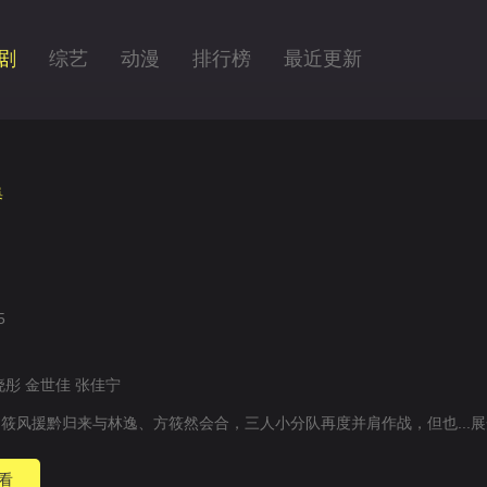
剧
综艺
动漫
排行榜
最近更新
集
5
晓彤
金世佳
张佳宁
筱风援黔归来与林逸、方筱然会合，三人小分队再度并肩作战，但也...
展
看