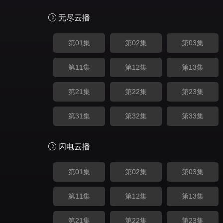
无尽云播
第01集
第02集
第03集
第11集
第12集
第13集
第21集
第22集
第23集
第31集
第32集
第33集
闪电云播
第01集
第02集
第03集
第11集
第12集
第13集
第21集
第22集
第23集