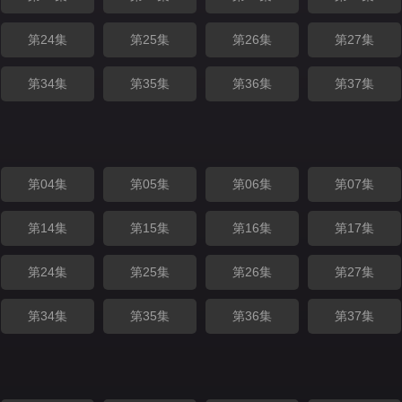
第24集
第25集
第26集
第27集
第34集
第35集
第36集
第37集
第04集
第05集
第06集
第07集
第14集
第15集
第16集
第17集
第24集
第25集
第26集
第27集
第34集
第35集
第36集
第37集