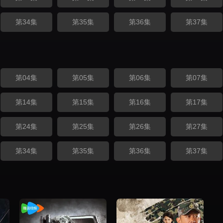
第34集
第35集
第36集
第37集
第04集
第05集
第06集
第07集
第14集
第15集
第16集
第17集
第24集
第25集
第26集
第27集
第34集
第35集
第36集
第37集