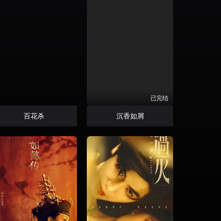
已完结
已完结
百花杀
沉香如屑