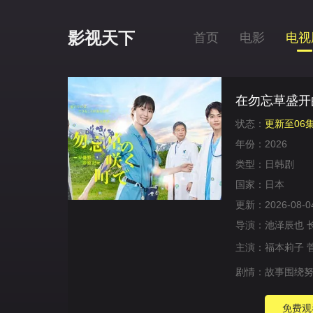
影视天下
首页
电影
电视
在勿忘草盛开
状态：
更新至06
年份：
2026
类型：
日韩剧
国家：
日本
更新：
2026-08-0
导演：
池泽辰也
主演：
福本莉子
剧情：
故事围绕努
免费观