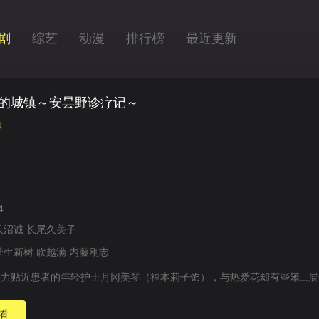
剧
综艺
动漫
排行榜
最近更新
的城镇～安昙野诊疗记～
集
4
长沼诚
长尾久美子
菅生新树
吹越满
内藤刚志
力贴近患者的年轻护士月冈美琴（福本莉子饰），与热爱花却有些笨...
展
看