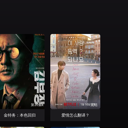
第10集
完结
金特务：本色回归
爱情怎么翻译？