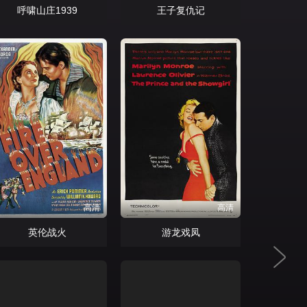
呼啸山庄1939
王子复仇记
高清
高清
英伦战火
游龙戏凤