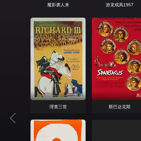
魔影袭人来
游龙戏凤1957
高清
高
理查三世
斯巴达克斯