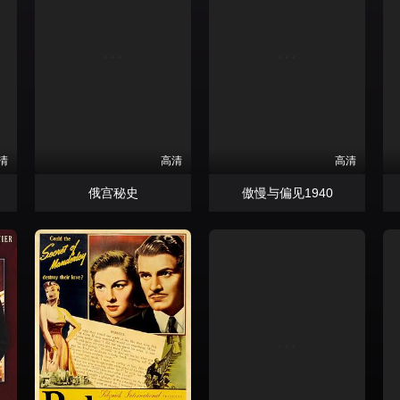
清
高清
高清
俄宫秘史
傲慢与偏见1940