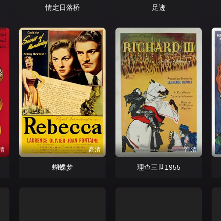
情定日落桥
足迹
清
高清
高清
蝴蝶梦
理查三世1955