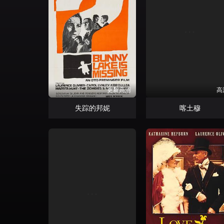
更新高清
高
失踪的邦妮
喀土穆