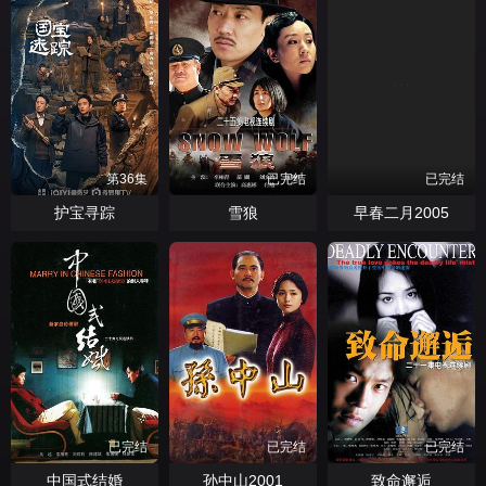
第36集
已完结
已完结
护宝寻踪
雪狼
早春二月2005
已完结
已完结
已完结
中国式结婚
孙中山2001
致命邂逅