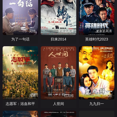
完结
更新至高清
更新至高清
为了一句话
归来2014
英雄时代2023
高清
已完结
已完结
志愿军：浴血和平
人世间
九九归一