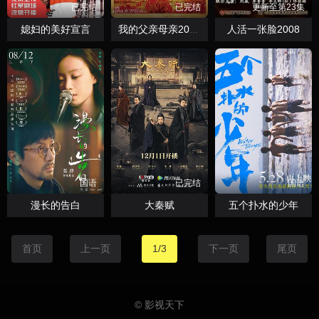
已完结
已完结
更新至第23集
媳妇的美好宣言
人活一张脸2008
我的父亲母亲2013
国语
已完结
国语
漫长的告白
大秦赋
五个扑水的少年
首页
上一页
1/3
下一页
尾页
© 影视天下