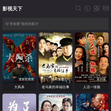
影视天下
与“辛柏青”相关的影片
更新至高清
第47集已完结
第35集
大风杀
老马家的幸福往事
人活一张脸