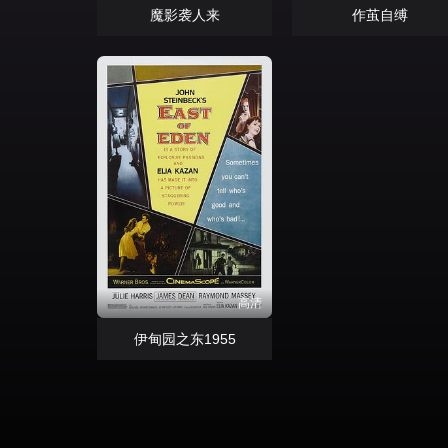
魔影袭人来
作茧自缚
高清
伊甸园之东1955