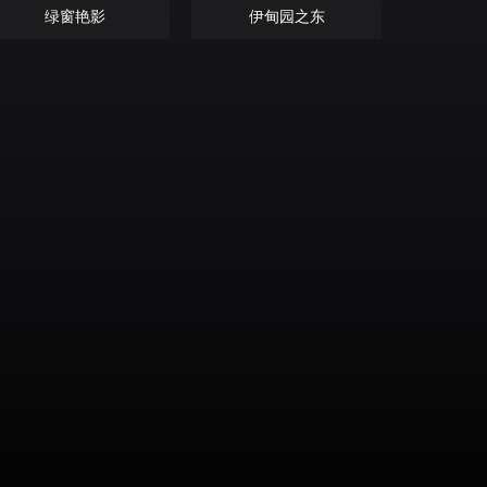
绿窗艳影
伊甸园之东