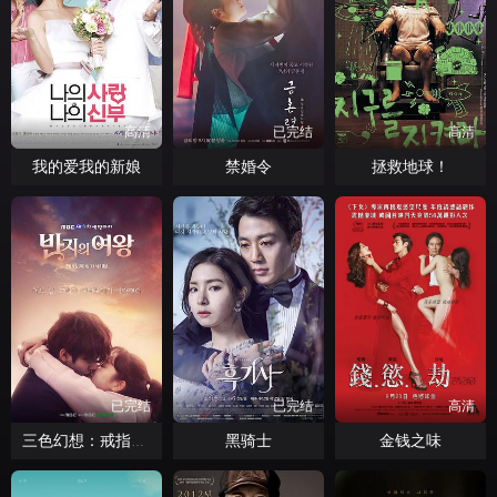
高清
已完结
高清
我的爱我的新娘
禁婚令
拯救地球！
已完结
已完结
高清
黑骑士
金钱之味
三色幻想：戒指的女王