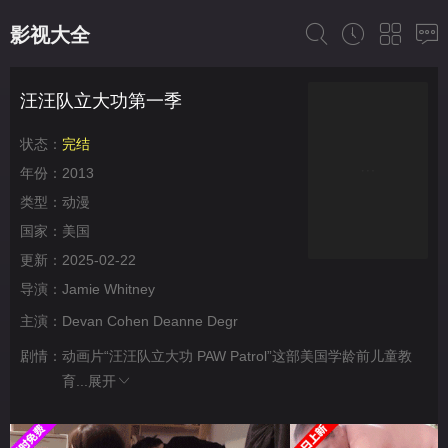
影视大全
汪汪队立大功第一季
状态：
完结
年份：
2013
类型：
动漫
国家：
美国
更新：
2025-02-22
导演：
Jamie Whitney
主演：
Devan Cohen Deanne Degr
剧情：
动画片“汪汪队立大功 PAW Patrol”这部美国学龄前儿童教
育...
展开