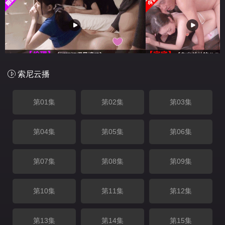
索尼云播
第01集
第02集
第03集
第04集
第05集
第06集
第07集
第08集
第09集
第10集
第11集
第12集
第13集
第14集
第15集