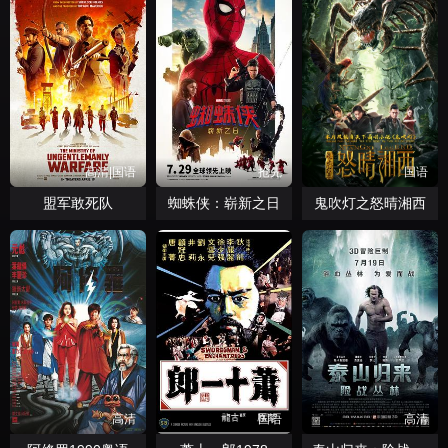
高清|国语
抢先
国语
盟军敢死队
蜘蛛侠：崭新之日
鬼吹灯之怒晴湘西
高清
国语
高清