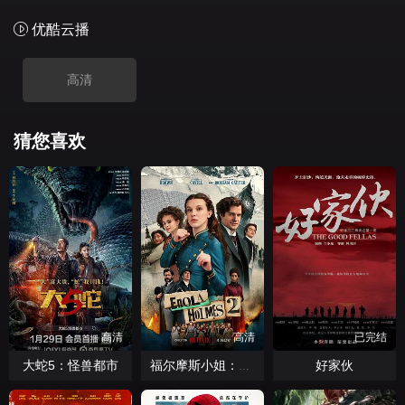
优酷云播
高清
猜您喜欢
高清
高清
已完结
大蛇5：怪兽都市
好家伙
福尔摩斯小姐：伦敦厄运