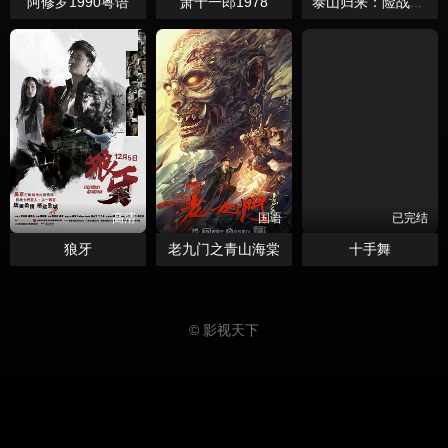
阿修罗1990粤语
萧十一郎1978
泰山归来：险战丛林国语
高清
国语
已完结
狼牙
老九门之青山海棠
十手舞
© 影视天下