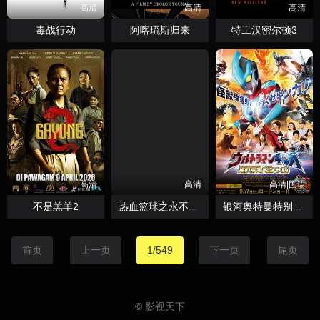
高清
高清
高清
毒战行动
阿喀琉斯归来
特工汉密尔顿3
高清
高清
高清|国语
不是羔羊2
热血篮球之永不放弃
银河奥特曼特别剧场版
首页
上一页
1/549
下一页
尾页
© 影视天下