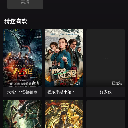
高清
猜您喜欢
高清
高清
已完结
大蛇5：怪兽都市
好家伙
福尔摩斯小姐：伦敦厄运