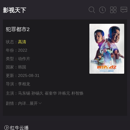
影视天下
犯罪都市2
状态：
高清
年份：
2022
类型：
动作片
国家：
韩国
更新：
2025-08-31
导演：
李相龙
主演：
马东锡
孙锡久
崔奎华
许栋元
朴智焕
剧情：
内详...
展开
红牛云播