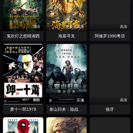
国语
更新至高清
高清
鬼吹灯之怒晴湘西
海墓寻龙
阿修罗1990粤语
国语
高清
高清
萧十一郎1978
狼牙
泰山归来：险战丛林国语