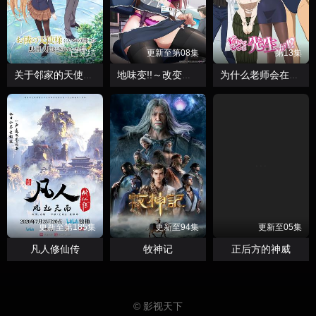
已完结
更新至第08集
第13集
关于邻家的天使大人不知不觉把我惯成了废人
地味变!!～改变土妹子的纯洁异性交往～
为什么老师会在这里！？
更新至第185集
更新至94集
更新至05集
凡人修仙传
牧神记
正后方的神威
© 影视天下