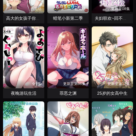
已完结
已完结
更新至08集
蜡笔小新第二季
高大的女孩子你喜欢吗？
夫妇联欢~回不去的夜晚~
全8集
更新至第08集
更新至第12集
夜晚游玩生活
罪恶之渊
25岁的女高中生