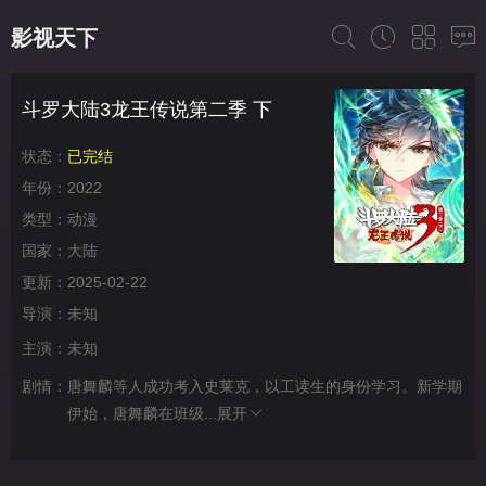
影视天下
斗罗大陆3龙王传说第二季 下
状态：
已完结
年份：
2022
类型：
动漫
国家：
大陆
更新：
2025-02-22
导演：
未知
主演：
未知
剧情：
唐舞麟等人成功考入史莱克，以工读生的身份学习。新学期
伊始，唐舞麟在班级...
展开