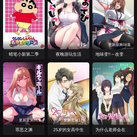
已完结
全8集
更新至第08集
蜡笔小新第二季
夜晚游玩生活
地味变!!～改变土妹子的纯洁异性交往～
更新至第08集
更新至第12集
第13集
罪恶之渊
25岁的女高中生
为什么老师会在这里！？