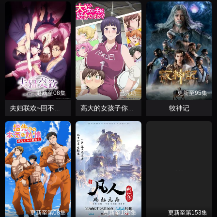
更新至08集
已完结
更新至95集
牧神记
夫妇联欢~回不去的夜晚~
高大的女孩子你喜欢吗？
更新至第08集
更新至186集
更新至第153集