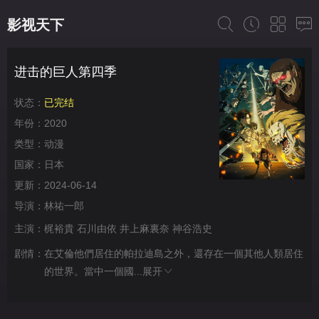
影视天下
进击的巨人第四季
状态：
已完结
年份：
2020
类型：
动漫
国家：
日本
更新：
2024-06-14
导演：
林祐一郎
主演：
梶裕貴
石川由依
井上麻裏奈
神谷浩史
剧情：
在艾倫他們居住的帕拉迪島之外，還存在一個其他人類居住
的世界。當中一個國...
展开