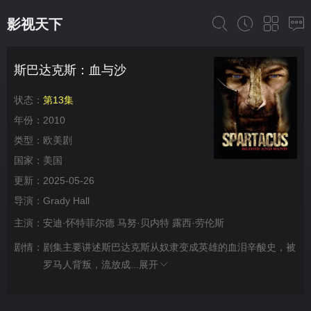
影视天下
斯巴达克斯：血与沙
状态：
第13集
年份：
2010
类型：
欧美剧
国家：
美国
更新：
2025-05-26
导演：
Grady Hall
主演：
安迪·怀特菲尔德
马努·贝内特
露西·劳伦斯
剧情：
剧集主要讲述斯巴达克斯从奴隶变成英雄的血泪辛酸史，被
罗马人背叛，流放成...
展开