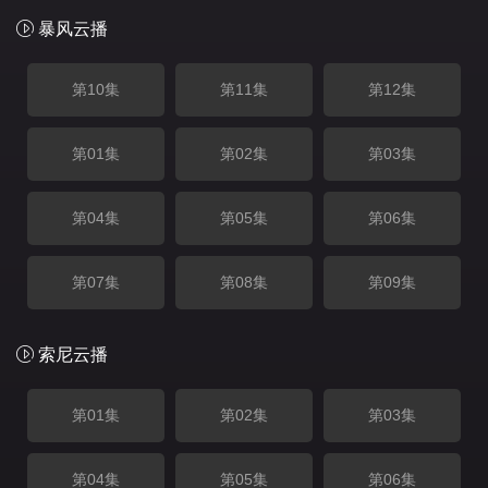
暴风云播
第10集
第11集
第12集
第01集
第02集
第03集
第04集
第05集
第06集
第07集
第08集
第09集
索尼云播
第01集
第02集
第03集
第04集
第05集
第06集