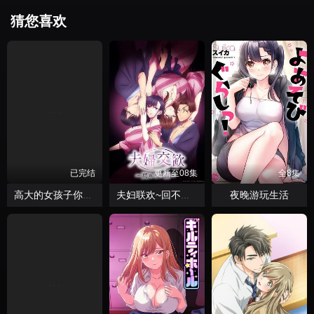
猜您喜欢
已完结
更新至08集
全8集
夜晚游玩生活
高大的女孩子你喜欢吗？
夫妇联欢~回不去的夜晚~