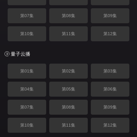
第07集
第08集
第09集
第10集
第11集
第12集
量子云播
第01集
第02集
第03集
第04集
第05集
第06集
第07集
第08集
第09集
第10集
第11集
第12集