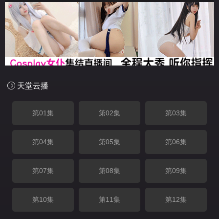
天堂云播
第01集
第02集
第03集
第04集
第05集
第06集
第07集
第08集
第09集
第10集
第11集
第12集