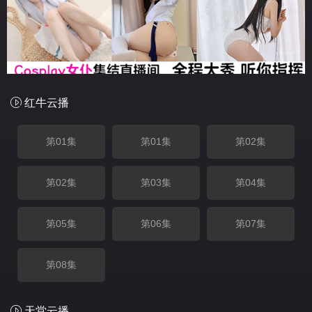
红牛云播
第01集
第01集
第02集
第02集
第03集
第04集
第05集
第06集
第07集
第08集
天堂云播