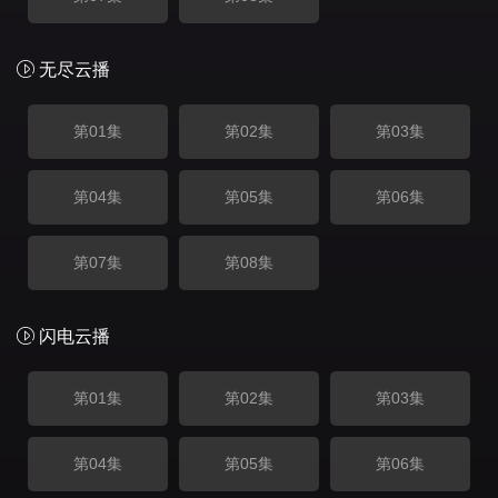
无尽云播
第01集
第02集
第03集
第04集
第05集
第06集
第07集
第08集
闪电云播
第01集
第02集
第03集
第04集
第05集
第06集