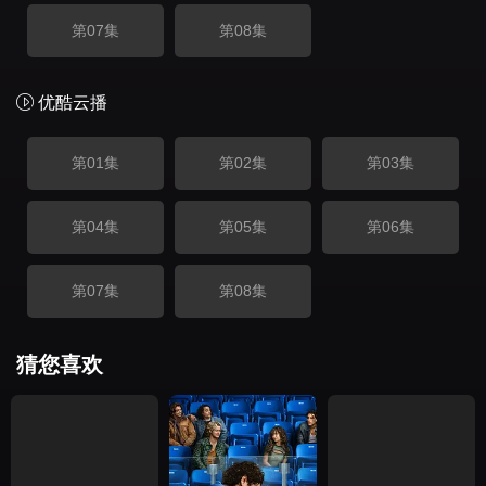
第07集
第08集
优酷云播
第01集
第02集
第03集
第04集
第05集
第06集
第07集
第08集
猜您喜欢