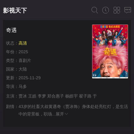
影视天下
奇遇
状态：
高清
年份：
2025
类型：
喜剧片
国家：
大陆
更新：
2025-11-29
导演：
马多
主演：
贾冰
王皓
李梦
郑合惠子
杨皓宇
翟子路
于
剧情：
43岁的社畜大叔黄遇奇（贾冰饰）身体处处亮红灯，是生活
中的背景板，职场...
展开