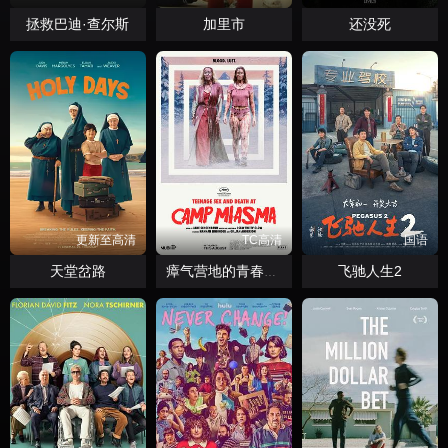
拯救巴迪·查尔斯
加里市
还没死
更新至高清
TC高清
国语
天堂岔路
飞驰人生2
瘴气营地的青春性事与死亡