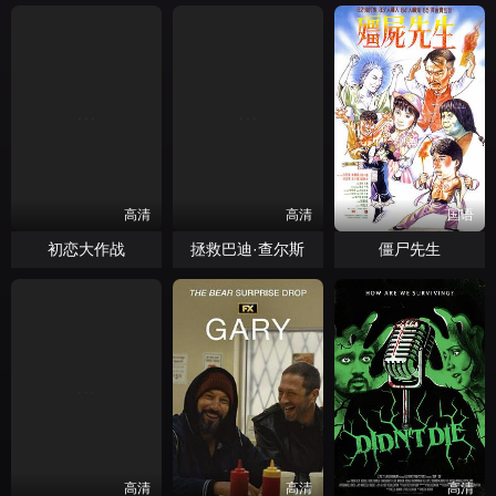
高清
高清
国语
初恋大作战
拯救巴迪·查尔斯
僵尸先生
高清
高清
高清