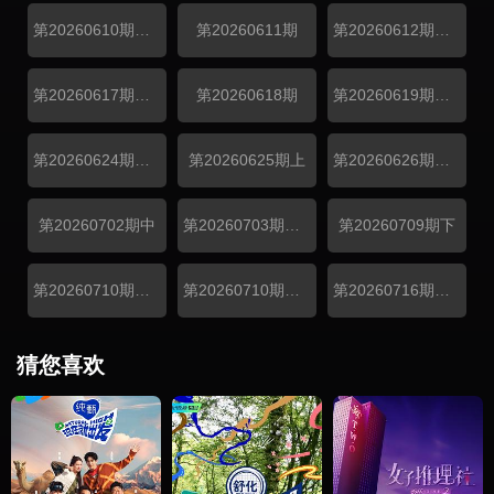
第20260610期超前彩蛋
第20260611期
第20260612期加更
第20260617期超前彩蛋
第20260618期
第20260619期加更
第20260624期超前彩蛋
第20260625期上
第20260626期加更
第20260702期中
第20260703期加更
第20260709期下
第20260710期加更
第20260710期番外
第20260716期番外
猜您喜欢