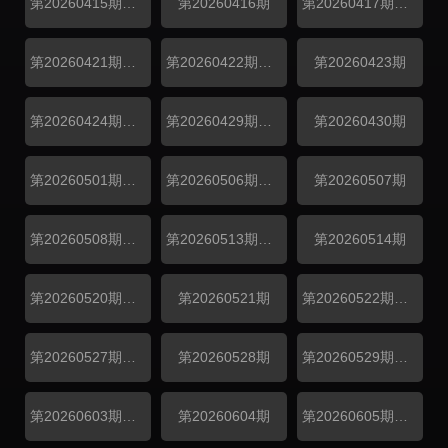
第20260415期超前彩蛋
第20260416期
第20260417期加更
第20260421期特别企划
第20260422期超前彩蛋
第20260423期
第20260424期加更
第20260429期超前彩蛋
第20260430期
第20260501期加更
第20260506期超前彩蛋
第20260507期
第20260508期加更
第20260513期超前彩蛋
第20260514期
第20260520期超前彩蛋
第20260521期
第20260522期加更
第20260527期超前彩蛋
第20260528期
第20260529期加更
第20260603期超前彩蛋
第20260604期
第20260605期加更