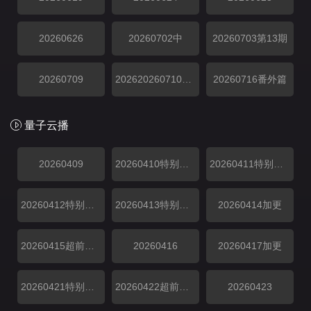
20260626
20260702中
20260703第13期
20260709
202620260710加更第14期
20260716番外篇
量子云播
20260409
20260410特别企划
20260411特别企划
20260412特别企划
20260413特别企划
20260414加更
20260415超前彩蛋
20260416
20260417加更
20260421特别企划
20260422超前彩蛋
20260423