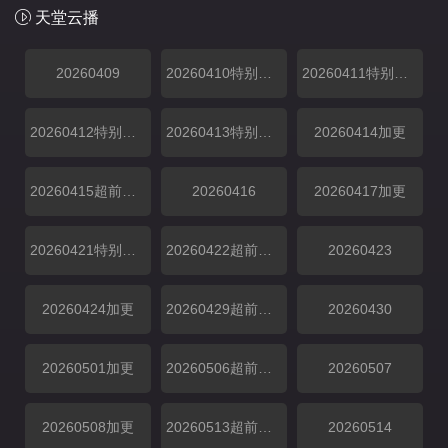
天堂云播
20260409
20260410特别企划
20260411特别企划
20260412特别企划
20260413特别企划
20260414加更
20260415超前彩蛋
20260416
20260417加更
20260421特别企划
20260422超前彩蛋
20260423
20260424加更
20260429超前彩蛋
20260430
20260501加更
20260506超前彩蛋
20260507
20260508加更
20260513超前彩蛋
20260514