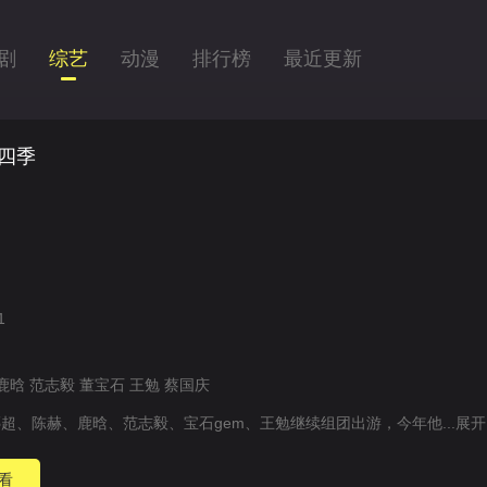
剧
综艺
动漫
排行榜
最近更新
四季
1
鹿晗
范志毅
董宝石
王勉
蔡国庆
超、陈赫、鹿晗、范志毅、宝石gem、王勉继续组团出游，今年他...
展开
看