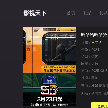
影视天下
首页
电影
电视
哈哈哈哈哈第
状态：
已完结
年份：
2024
类型：
综艺
国家：
大陆
更新：
2025-08-3
导演：
李琳
主演：
邓超
陈赫
剧情：
第四季由邓
免费观