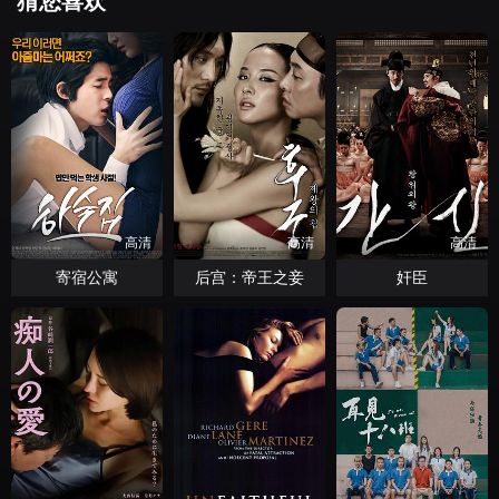
猜您喜欢
高清
高清
高清
寄宿公寓
后宫：帝王之妾
奸臣