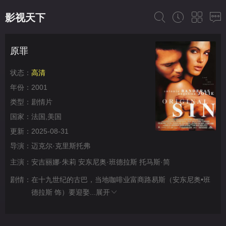
影视天下
原罪
状态：
高清
年份：
2001
类型：
剧情片
国家：
法国,美国
更新：
2025-08-31
导演：
迈克尔·克里斯托弗
主演：
安吉丽娜·朱莉
安东尼奥·班德拉斯
托马斯·简
剧情：
在十九世纪的古巴，当地咖啡业富商路易斯（安东尼奥•班
德拉斯 饰）要迎娶...
展开