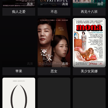
高清
高清
国语
痴人之爱
不忠
再见十八班
高清
高清
高清
苹果
恶女
美少女莫娜