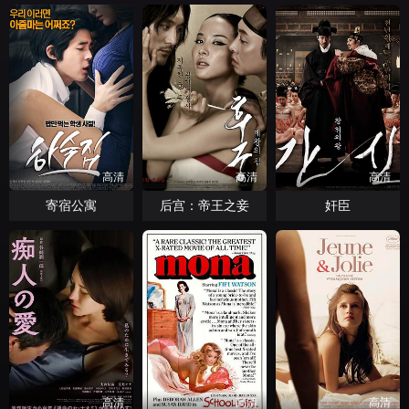
高清
高清
高清
寄宿公寓
后宫：帝王之妾
奸臣
高清
高清
高清