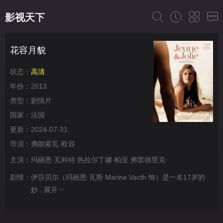
影视天下
花容月貌
状态：
高清
年份：
2013
类型：
剧情片
国家：
法国
更新：
2024-07-31
导演：
弗朗索瓦·欧容
主演：
玛丽恩·瓦科特
热拉尔丁娜·帕亚
弗雷德里克·
剧情：
伊莎贝尔（玛丽恩·瓦斯 Marine Vacth 饰）是一名17岁的
妙...
展开