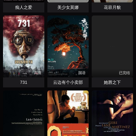
痴人之爱
美少女莫娜
花容月貌
高清
国语
已完结
731
云边有个小卖部
她唇之下