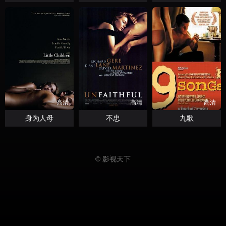
高清
高清
高清
身为人母
不忠
九歌
© 影视天下