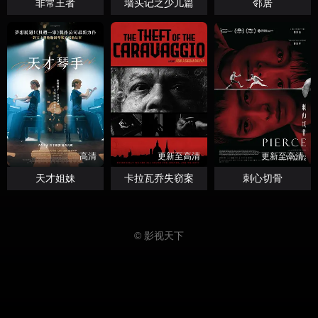
非常王者
墙头记之少儿篇
邻居
高清
更新至高清
更新至高清
天才姐妹
卡拉瓦乔失窃案
刺心切骨
© 影视天下