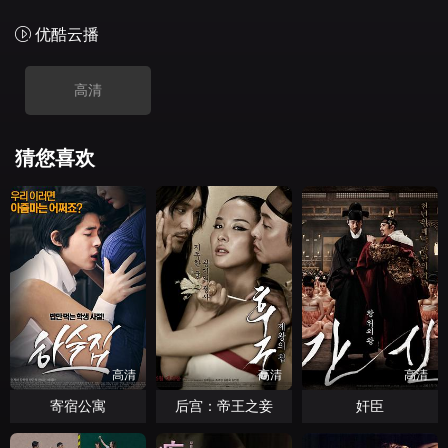
优酷云播
高清
猜您喜欢
高清
高清
高清
寄宿公寓
后宫：帝王之妾
奸臣