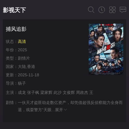
影视天下
捕风追影
状态：
高清
年份：
2025
类型：
剧情片
国家：
大陆,香港
更新：
2025-11-18
导演：
杨子
主演：
成龙
张子枫
梁家辉
此沙
文俊辉
周政杰
王
剧情：
一伙天才盗匪劫走数亿资产，却凭借超强反侦察能力全身而
退，戏耍警方“天眼...
展开