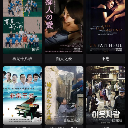
国语
高清
高清
再见十八班
痴人之爱
不忠
国语
更新至高清
已完结