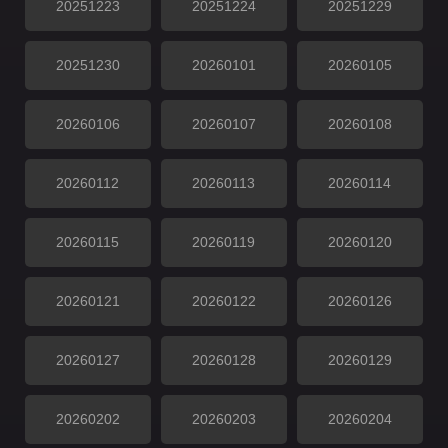
20251223
20251224
20251229
20251230
20260101
20260105
20260106
20260107
20260108
20260112
20260113
20260114
20260115
20260119
20260120
20260121
20260122
20260126
20260127
20260128
20260129
20260202
20260203
20260204