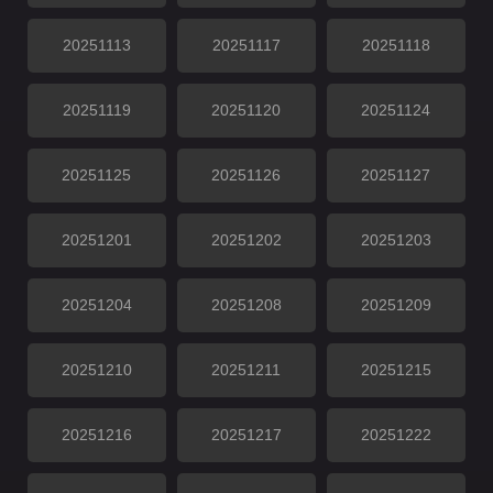
20251113
20251117
20251118
20251119
20251120
20251124
20251125
20251126
20251127
20251201
20251202
20251203
20251204
20251208
20251209
20251210
20251211
20251215
20251216
20251217
20251222