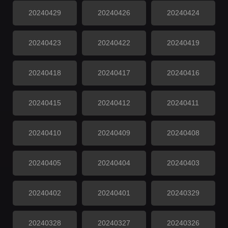
20240429
20240426
20240424
20240423
20240422
20240419
20240418
20240417
20240416
20240415
20240412
20240411
20240410
20240409
20240408
20240405
20240404
20240403
20240402
20240401
20240329
20240328
20240327
20240326