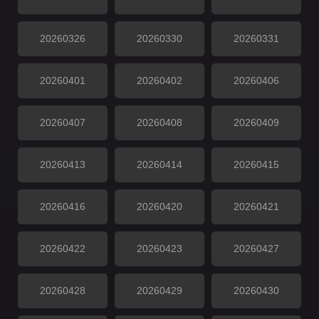
20260326
20260330
20260331
20260401
20260402
20260406
20260407
20260408
20260409
20260413
20260414
20260415
20260416
20260420
20260421
20260422
20260423
20260427
20260428
20260429
20260430