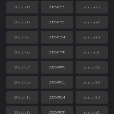
20250714
20250715
20250716
20250717
20250721
20250722
20250723
20250724
20250728
20250729
20250730
20250731
20250804
20250805
20250806
20250807
20250811
20250812
20250813
20250814
20250818
20250819
20250820
20250821