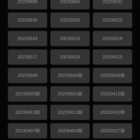
20230606
20230605
20230531
20230530
20230526
20230525
20230524
20230519
20230518
20230517
20230516
20230515
20230509
20230505期
20230503期
20230502期
20230501期
20230413期
20230412期
20230411期
20230410期
20230407期
20230403期
20230327期