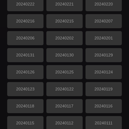
20240222
20240221
20240220
20240216
20240215
20240207
20240206
20240202
20240201
20240131
20240130
20240129
20240126
20240125
20240124
20240123
20240122
20240119
20240118
20240117
20240116
20240115
20240112
20240111