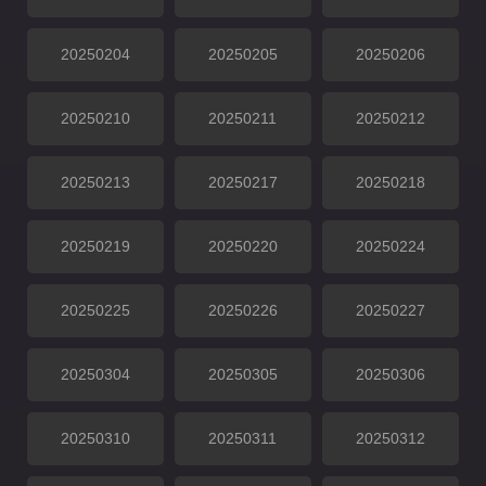
20250204
20250205
20250206
20250210
20250211
20250212
20250213
20250217
20250218
20250219
20250220
20250224
20250225
20250226
20250227
20250304
20250305
20250306
20250310
20250311
20250312