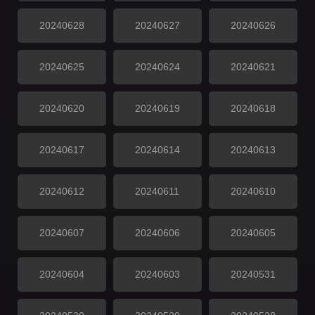
20240628
20240627
20240626
20240625
20240624
20240621
20240620
20240619
20240618
20240617
20240614
20240613
20240612
20240611
20240610
20240607
20240606
20240605
20240604
20240603
20240531