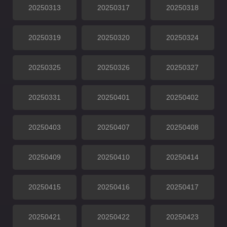
20250313
20250317
20250318
20250319
20250320
20250324
20250325
20250326
20250327
20250331
20250401
20250402
20250403
20250407
20250408
20250409
20250410
20250414
20250415
20250416
20250417
20250421
20250422
20250423