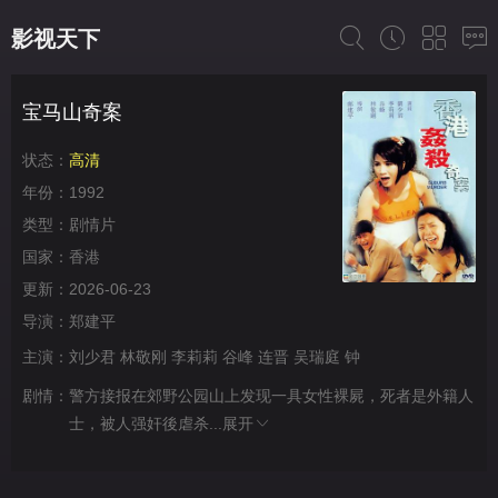
影视天下
宝马山奇案
状态：
高清
年份：
1992
类型：
剧情片
国家：
香港
更新：
2026-06-23
导演：
郑建平
主演：
刘少君
林敬刚
李莉莉
谷峰
连晋
吴瑞庭
钟
剧情：
警方接报在郊野公园山上发现一具女性裸屍，死者是外籍人
士，被人强奸後虐杀...
展开