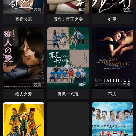
高清
高清
高清
寄宿公寓
后宫：帝王之妾
奸臣
高清
国语
高清
痴人之爱
再见十八班
不忠