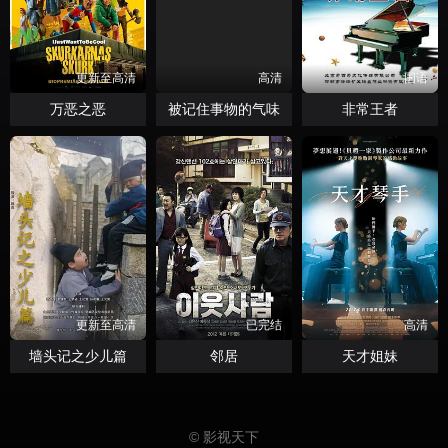
更新至高清
高清
国语
万恶之恶
被记住事物的气味
非常王者
更新至高清
已完结
高清
墙头记之少儿篇
邻居
天才姐妹
© 影视天下