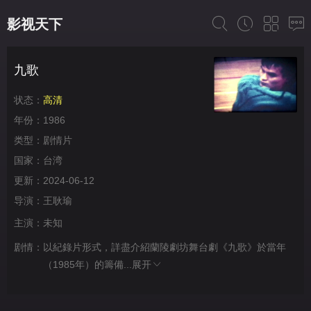
影视天下
九歌
状态：
高清
年份：
1986
类型：
剧情片
国家：
台湾
更新：
2024-06-12
导演：
王耿瑜
主演：
未知
剧情：
以紀錄片形式，詳盡介紹蘭陵劇坊舞台劇《九歌》於當年
（1985年）的籌備...
展开