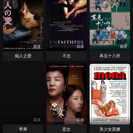
高清
高清
国语
痴人之爱
不忠
再见十八班
高清
高清
高清
苹果
恶女
美少女莫娜