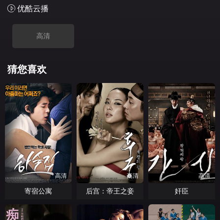
优酷云播
高清
猜您喜欢
高清
高清
高清
寄宿公寓
后宫：帝王之妾
奸臣