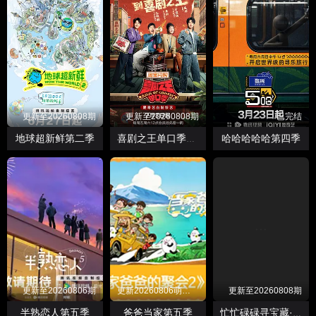
更新至20260808期
更新至20260808期
已完结
地球超新鲜第二季
哈哈哈哈哈第四季
喜剧之王单口季第三季
更新至20260806期
更新20260806萌娃当家第12期
更新至20260808期
半熟恋人第五季
爸爸当家第五季
忙忙碌碌寻宝藏·双人成行季