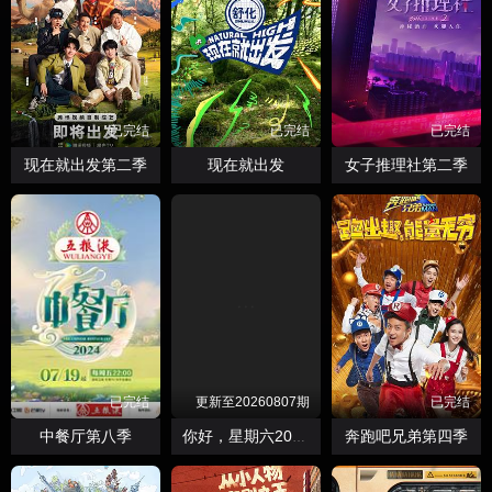
已完结
已完结
已完结
现在就出发第二季
现在就出发
女子推理社第二季
已完结
更新至20260807期
已完结
中餐厅第八季
奔跑吧兄弟第四季
你好，星期六2026