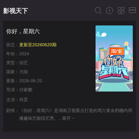
影视天下
你好，星期六
状态：
更新至20260620期
年份：
2024
类型：
综艺
国家：
大陆
更新：
2026-06-20
导演：
付家鹏
主演：
何炅
剧情：
《你好，星期六》是湖南卫视重点打造的周六黄金档棚内周
播趣味艺能综艺秀。...
展开