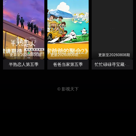
更新至20260806期
更新20260806萌娃当家第12期
更新至20260808期
半熟恋人第五季
爸爸当家第五季
忙忙碌碌寻宝藏·双人成行季
© 影视天下