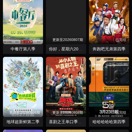
已完结
更新至20260807期
已完结
中餐厅第八季
奔跑吧兄弟第四季
你好，星期六2026
更新至20260808期
更新至20260808期
已完结
地球超新鲜第二季
哈哈哈哈哈第四季
喜剧之王单口季第三季