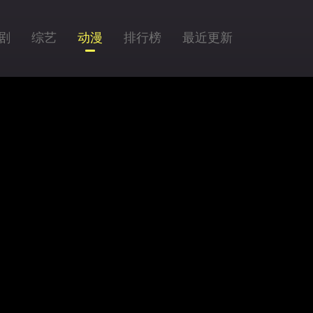
剧
综艺
动漫
排行榜
最近更新