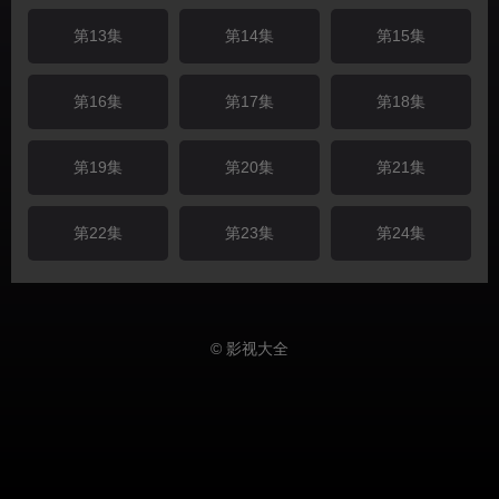
第13集
第14集
第15集
第16集
第17集
第18集
第19集
第20集
第21集
第22集
第23集
第24集
© 影视大全