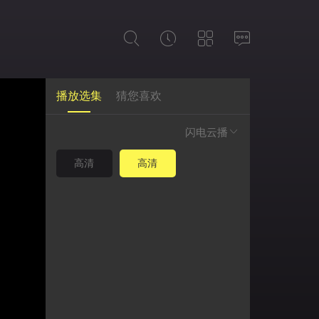
播放选集
猜您喜欢
闪电云播
高清
高清