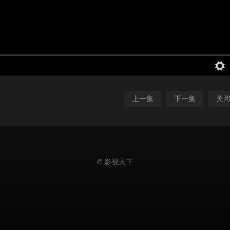
上一集
下一集
关
© 影视天下